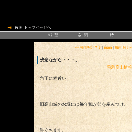
<< 梅雨明け？？
|
main
|
梅雨明け～ 
残念ながら・・・。
飛騨高山情報
角正に程近い、
旧高山城のお堀には毎年鴨が卵を産みつけ、
巣立ちます。