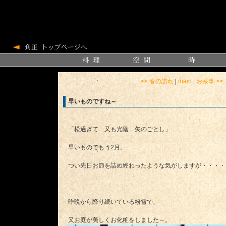
<< 春の訪れ
|
main
|
お茶事 >>
早いものですね～
「松過ぎて 又も光陰 矢のごとし」
早いものでもう2月。
つい先日お節を詰め終わったような気がしますが・・・・
昨晩から降り続いている粉雪で、
又お庭が美しくお化粧をしました～。