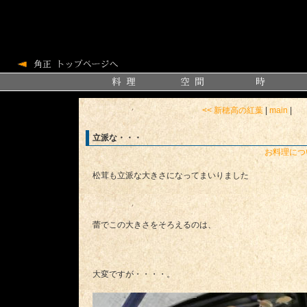
<< 新穂高の紅葉
|
main
|
立派な・・・
お料理につ
松茸も立派な大きさになってまいりました
蕾でこの大きさをそろえるのは、
大変ですが・・・・。